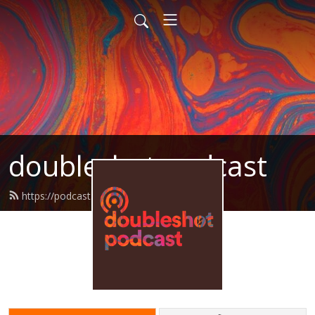
doubleshot podcast
https://podcast.doubleshot.cz/feed.xml