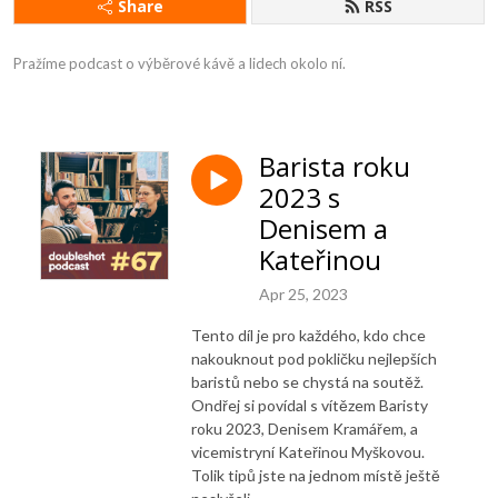
Share
RSS
Pražíme podcast o výběrové kávě a lidech okolo ní.
Barista roku
2023 s
Denisem a
Kateřinou
Apr 25, 2023
Tento díl je pro každého, kdo chce
nakouknout pod pokličku nejlepších
baristů nebo se chystá na soutěž.
Ondřej si povídal s vítězem Baristy
roku 2023, Denisem Kramářem, a
vicemistryní Kateřinou Myškovou.
Tolik tipů jste na jednom místě ještě