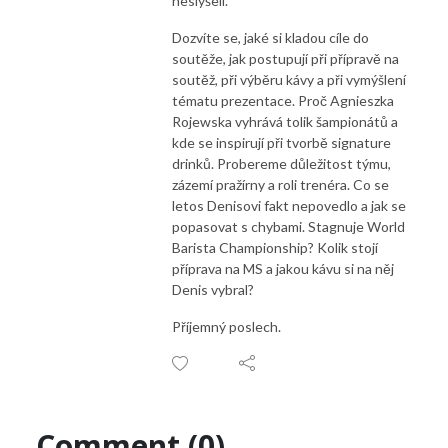
neslyšeli.
Dozvíte se, jaké si kladou cíle do
soutěže, jak postupují při přípravě na
soutěž, při výběru kávy a při vymýšlení
tématu prezentace. Proč Agnieszka
Rojewska vyhrává tolik šampionátů a
kde se inspirují při tvorbě signature
drinků. Probereme důležitost týmu,
zázemí pražírny a roli trenéra. Co se
letos Denisovi fakt nepovedlo a jak se
popasovat s chybami. Stagnuje World
Barista Championship? Kolik stojí
příprava na MS a jakou kávu si na něj
Denis vybral?
Příjemný poslech.
Comment (0)