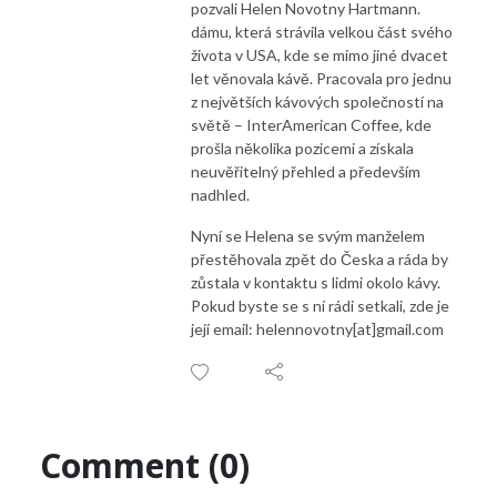
pozvali Helen Novotny Hartmann.
dámu, která strávila velkou část svého
života v USA, kde se mimo jiné dvacet
let věnovala kávě. Pracovala pro jednu
z největších kávových společností na
světě – InterAmerican Coffee, kde
prošla několika pozicemi a získala
neuvěřitelný přehled a především
nadhled.
Nyní se Helena se svým manželem
přestěhovala zpět do Česka a ráda by
zůstala v kontaktu s lidmi okolo kávy.
Pokud byste se s ní rádi setkali, zde je
její email: helennovotny[at]gmail.com
Comment (0)