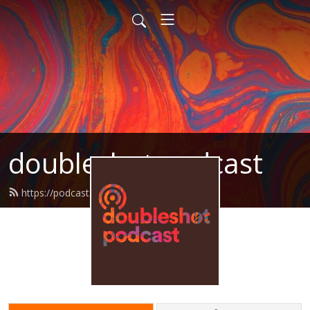
doubleshot podcast
https://podcast.doubleshot.cz/feed.xml