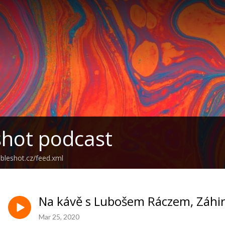
hot podcast
ubleshot.cz/feed.xml
Na kávě s Lubošem Ráczem, Záhir 
Mar 25, 2020