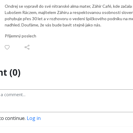
Ondrej se vypravil do své nitranské alma mater, Záhir Café, kde začala 
Lubošem Ráczem, majitelem Záhiru a respektovanou osobností sloven
pohybuje přes 30 let a v rozhovoru o vedení špičkového podniku na m
nadhled. Doufáme, že vás bude bavit stejně jako nás.
Příjemný poslech
t (0)
to continue.
Log in