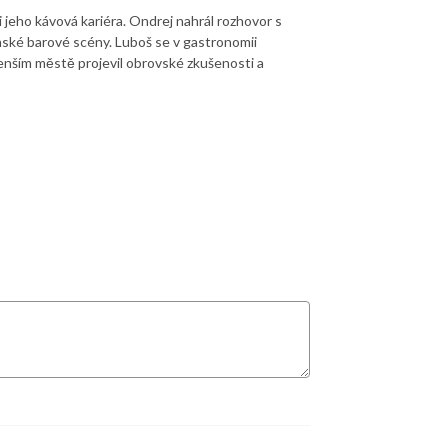
i jeho kávová kariéra. Ondrej nahrál rozhovor s
ské barové scény. Luboš se v gastronomii
enším městě projevil obrovské zkušenosti a