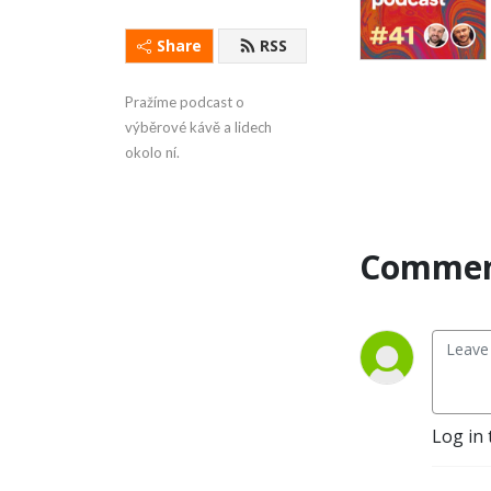
Share
RSS
Pražíme podcast o 
výběrové kávě a lidech 
okolo ní.
Commen
Log in 